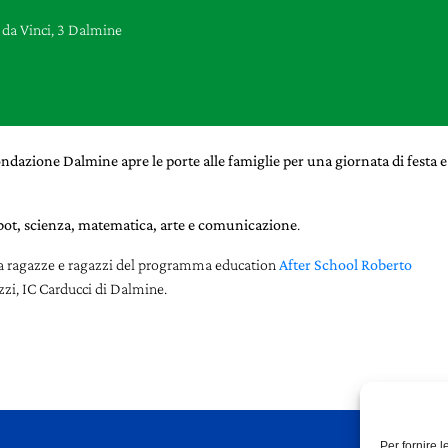
da Vinci, 3 Dalmine
dazione Dalmine apre le porte alle famiglie per una giornata di festa e
bot, scienza, matematica, arte e comunicazione
.
 da ragazze e ragazzi del programma education
After School Roberto
zi, IC Carducci di Dalmine.
Per fornire 