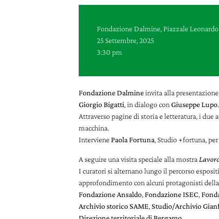
Fondazione Dalmine, Piazzale Leonardo 
25 Settembre, 2025
3:30 pm
Fondazione Dalmine
invita alla presentazione
Giorgio Bigatti
, in dialogo con
Giuseppe Lupo
Attraverso pagine di storia e letteratura, i due
macchina.
Interviene
Paola Fortuna
, Studio +fortuna, pe
A seguire una visita speciale alla mostra
Lavoro
I curatori si alternano lungo il percorso esposi
approfondimento con alcuni protagonisti dell
Fondazione Ansaldo
,
Fondazione ISEC
,
Fonda
Archivio storico SAME
,
Studio/Archivio Gian
Direzione territoriale di Bergamo
.