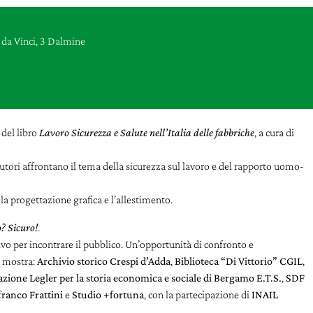
da Vinci, 3 Dalmine
 del libro
Lavoro Sicurezza e Salute nell’Italia delle fabbriche
, a cura di
.
 autori affrontano il tema della sicurezza sul lavoro e del rapporto uomo-
r
la progettazione grafica e l’allestimento
.
? Sicuro!
.
tivo per incontrare il pubblico. Un’opportunità di confronto e
a mostra:
Archivio storico Crespi d’Adda
,
Biblioteca “Di Vittorio” CGIL
,
zione Legler per la storia economica e sociale di Bergamo E.T.S.
,
SDF
franco Frattini
e
Studio +fortuna
, con la partecipazione di
INAIL