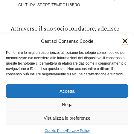
CULTURA, SPORT, TEMPO LIBERO
Attraverso il suo socio fondatore, aderisce
a:
Gestisci Consenso Cookie
Per fornire le migliori esperienze, utilizziamo tecnologie come i cookie per
FSE – FONDAZIONE PER LA STORIA ECONOMICA E
memorizzare e/o accedere alle informazioni del dispositivo. Il consenso a
SOCIALE DI BERGAMO
queste tecnologie ci permetterà di elaborare dati come il comportamento di
navigazione o ID unici su questo sito. Non acconsentire o ritirare il
consenso può influire negativamente su alcune caratteristiche e funzioni.
Accetta
Nega
Visualizza le preferenze
Iscriviti alla newsletter di F/D
Cookie Policy
Privacy Policy