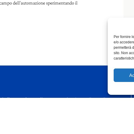
 campo dell’automazione sperimentando il
Per fornire 
e/o accedere
permetterà d
sito. Non ac
caratteristic
Ac
iti alla newsletter di F/D
Alternative: