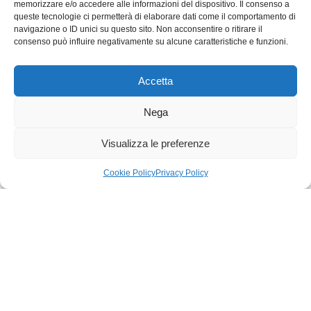
memorizzare e/o accedere alle informazioni del dispositivo. Il consenso a
Numero di incontri: 1
queste tecnologie ci permetterà di elaborare dati come il comportamento di
navigazione o ID unici su questo sito. Non acconsentire o ritirare il
4ore
consenso può influire negativamente su alcune caratteristiche e funzioni.
Accetta
Nega
Visualizza le preferenze
Cookie Policy
Privacy Policy
Iscriviti alla newsletter di F/D