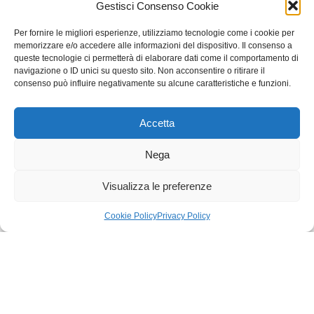
Gestisci Consenso Cookie
Per fornire le migliori esperienze, utilizziamo tecnologie come i cookie per
DURATA
memorizzare e/o accedere alle informazioni del dispositivo. Il consenso a
queste tecnologie ci permetterà di elaborare dati come il comportamento di
Numero di incontri: 1
navigazione o ID unici su questo sito. Non acconsentire o ritirare il
consenso può influire negativamente su alcune caratteristiche e funzioni.
2ore
Accetta
Nega
Visualizza le preferenze
Cookie Policy
Privacy Policy