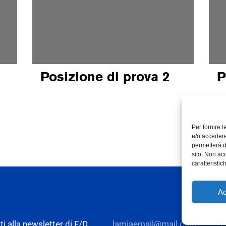
Posizione di prova 2
P
Per fornire 
e/o accedere
permetterà d
sito. Non ac
caratteristic
Ac
iti alla newsletter di F/D