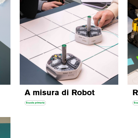
A misura di Robot
R
Scuola primaria
Scu
Per fornire 
e/o accedere
permetterà d