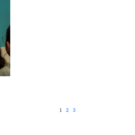
sito. Non ac
caratteristic
Ac
1
2
3