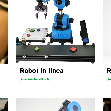
Robot in linea
R
Scuola secondaria di II grado
Scu