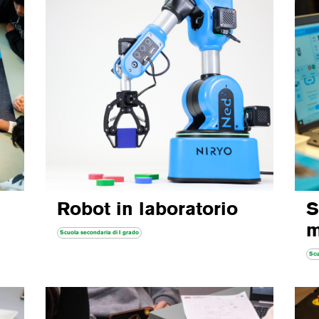
n
Robot in laboratorio
S
m
Scuola secondaria di I grado
Scu