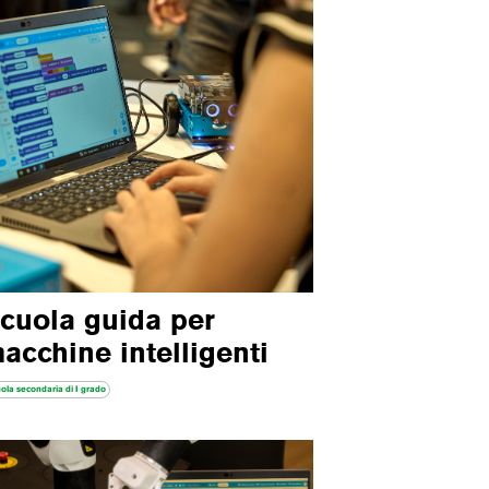
cuola guida per
acchine intelligenti
ola secondaria di I grado