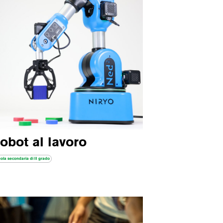
obot al lavoro
ola secondaria di II grado