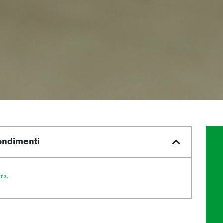
fondimenti
ra.