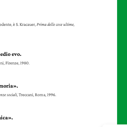
edente, è S. Kracauer,
Prima delle cose ultime,
edio evo.
ni, Firenze, 1980.
emoria».
enze sociali,
Treccani, Roma, 1996.
hica».