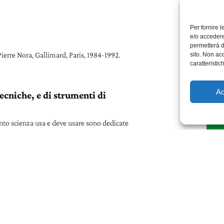
Per fornire 
e/o accedere
permetterà d
Pierre Nora, Gallimard, Paris, 1984-1992.
sito. Non ac
caratteristic
Ac
tecniche, e di strumenti di
uanto scienza usa e deve usare sono dedicate
lle dalla terza alla sesta.
crittura.
ntichissimo e controverso della cultura
ri pagine del
Fedro
di Platone nelle quali la