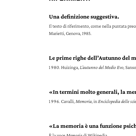
Una definizione suggestiva.
Il testo di riferimento, come nella puntata prec
Marietti, Genova, 1985.
Le prime righe dell’Autunno del m
Huizinga,
L’autunno del Medio Evo,
Sanso
«In termini molto generali, la m
Cavalli,
Memoria
, in
Enciclopedia delle sci
«L
a memoria è una funzione psic
È la voce
Memoria
di Wikipedia.