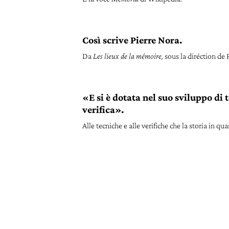
Così scrive Pierre Nora.
Da
Les lieux de la mémoire,
sous la diréction de 
«E si è dotata nel suo sviluppo di 
verifica».
Alle tecniche e alle verifiche che la storia in q
alcune puntate di questa serie, in particolare que
APPROFONDIMENTI
Con supporti, a cominciare dalla s
Il rapporto tra scrittura e memoria è un tema a
occidentale, a partire in particolare dalle celeb