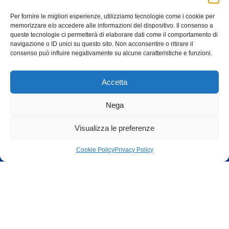
9. Il tempo dei fatti o il tempo dello storico?
Per fornire le migliori esperienze, utilizziamo tecnologie come i cookie per
memorizzare e/o accedere alle informazioni del dispositivo. Il consenso a
10. Viaggiare nel tempo
queste tecnologie ci permetterà di elaborare dati come il comportamento di
navigazione o ID unici su questo sito. Non acconsentire o ritirare il
11. La storia a scuola
consenso può influire negativamente su alcune caratteristiche e funzioni.
12. La storia in pubblico
Accetta
Nega
Visualizza le preferenze
Cookie Policy
Privacy Policy
Iscriviti alla newsletter di F/D
Alternative: